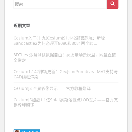
搜索：
近期文章
Cesium入门(十九)CesiumJS1.142部署踩坑：新版
Sandcastle2为何必须开8080和8081两个端口
3DTiles 沙盒测试数据自由！高质量场景模型，网盘直链
全带走
Cesium1.142炸场更新：GeoJsonPrimitive、MVT支持与
CAD线框渲染
CesiumJS 全景影像显示——官方教程翻译
CesiumJS加载1.1亿Splat高斯泼溅点LOD瓦片——官方完
整教程翻译