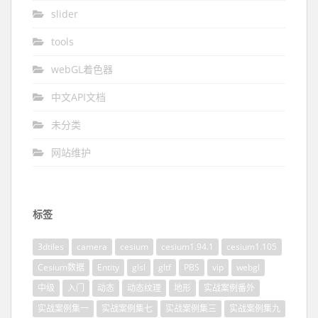
slider
tools
webGL着色器
中文API文档
未分类
网站维护
标签
3dtiles
camera
cesium
cesium1.94.1
cesium1.105
Cesium数据
Entity
glsl
gltf
PBS
vip
webgl
中级
入门
动态
动态纹理
地形
实战案例番外
实战案例集一
实战案例集七
实战案例集三
实战案例集九