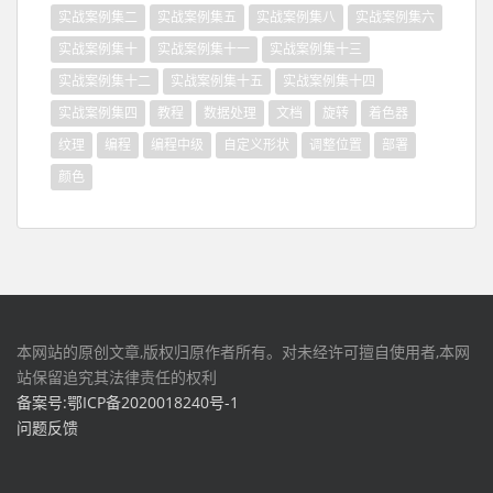
实战案例集二
实战案例集五
实战案例集八
实战案例集六
实战案例集十
实战案例集十一
实战案例集十三
实战案例集十二
实战案例集十五
实战案例集十四
实战案例集四
教程
数据处理
文档
旋转
着色器
纹理
编程
编程中级
自定义形状
调整位置
部署
颜色
本网站的原创文章,版权归原作者所有。对未经许可擅自使用者,本网
站保留追究其法律责任的权利
备案号:鄂ICP备2020018240号-1
问题反馈