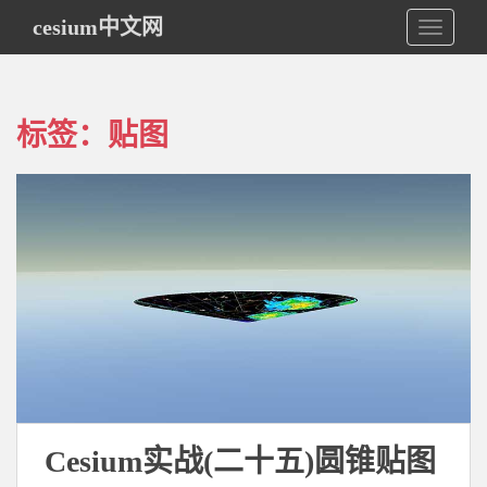
S
cesium中文网
TOGGLE
k
i
p
t
标签：贴图
o
m
a
i
n
c
o
n
t
e
n
t
Cesium实战(二十五)圆锥贴图