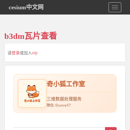
S
cesium中文网
TOGGLE
k
i
p
t
b3dm瓦片查看
o
m
a
请
登录
或加入
vip
i
n
c
o
奇小狐工作室
n
t
e
三维数据处理服务
n
微信: Elusive57
t