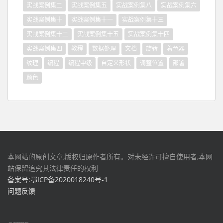
实战案例集二
实战案例集五
实战案例集八
实战案例集六
实战案例集十
实战案例集十一
实战案例集十三
实战案例集十二
实战案例集十五
实战案例集十四
实战案例集四
教程
数据处理
文档
旋转
着色器
纹理
编程
编程中级
自定义形状
调整位置
部署
颜色
本网站的原创文章,版权归原作者所有。对未经许可擅自使用者,本网
站保留追究其法律责任的权利
备案号:鄂ICP备2020018240号-1
问题反馈