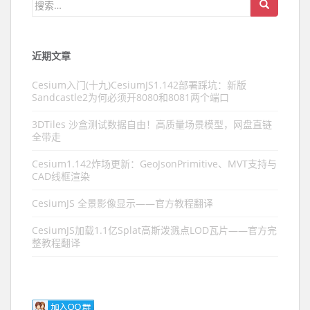
搜索：
近期文章
Cesium入门(十九)CesiumJS1.142部署踩坑：新版
Sandcastle2为何必须开8080和8081两个端口
3DTiles 沙盒测试数据自由！高质量场景模型，网盘直链
全带走
Cesium1.142炸场更新：GeoJsonPrimitive、MVT支持与
CAD线框渲染
CesiumJS 全景影像显示——官方教程翻译
CesiumJS加载1.1亿Splat高斯泼溅点LOD瓦片——官方完
整教程翻译