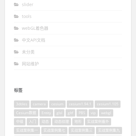
slider
tools
webGL着色器
中文API文档
未分类
网站维护
标签
3dtiles
camera
cesium
cesium1.94.1
cesium1.105
Cesium数据
Entity
glsl
gltf
PBS
vip
webgl
中级
入门
动态
动态纹理
地形
实战案例番外
实战案例集一
实战案例集七
实战案例集三
实战案例集九