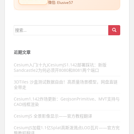
微信: Elusive57
搜索：
近期文章
Cesium入门(十九)CesiumJS1.142部署踩坑：新版
Sandcastle2为何必须开8080和8081两个端口
3DTiles 沙盒测试数据自由！高质量场景模型，网盘直链
全带走
Cesium1.142炸场更新：GeoJsonPrimitive、MVT支持与
CAD线框渲染
CesiumJS 全景影像显示——官方教程翻译
CesiumJS加载1.1亿Splat高斯泼溅点LOD瓦片——官方完
整教程翻译