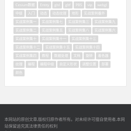
Cesium数据
Entity
glsl
gltf
PBS
vip
webgl
中级
入门
动态
动态纹理
地形
实战案例番外
实战案例集一
实战案例集七
实战案例集三
实战案例集九
实战案例集二
实战案例集五
实战案例集八
实战案例集六
实战案例集十
实战案例集十一
实战案例集十三
实战案例集十二
实战案例集十五
实战案例集十四
实战案例集四
教程
数据处理
文档
旋转
着色器
纹理
编程
编程中级
自定义形状
调整位置
部署
颜色
本网站的原创文章,版权归原作者所有。对未经许可擅自使用者,本网
站保留追究其法律责任的权利