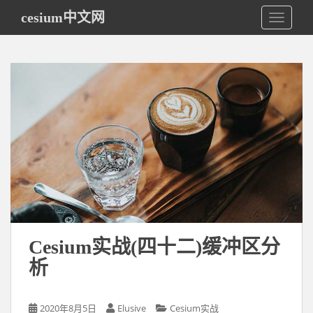
S
cesium中文网
TOGGLE
k
i
p
t
o
m
a
i
n
c
o
n
t
e
Cesium实战(四十二)缓冲区分
n
析
t
2020年8月5日
Elusive
Cesium实战