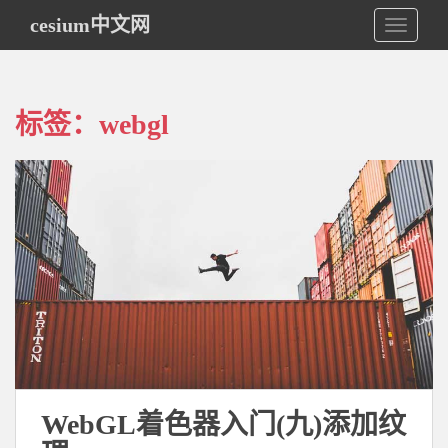
S
cesium中文网
TOGGLE
k
i
p
t
标签：webgl
o
m
a
i
n
c
o
n
t
e
n
t
WebGL着色器入门(九)添加纹