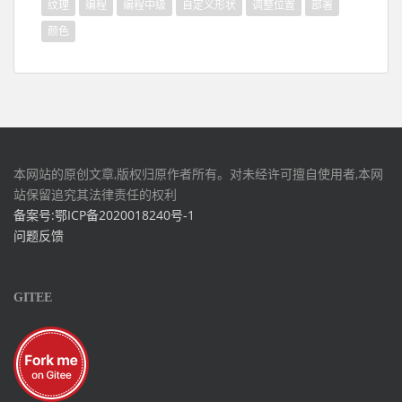
纹理
编程
编程中级
自定义形状
调整位置
部署
颜色
本网站的原创文章,版权归原作者所有。对未经许可擅自使用者,本网
站保留追究其法律责任的权利
备案号:鄂ICP备2020018240号-1
问题反馈
GITEE