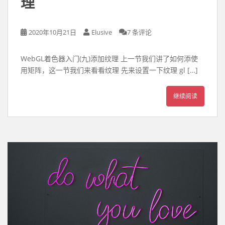
理
2020年10月21日
Elusive
7 条评论
WebGL着色器入门(九)添加纹理 上一节我们讲了如何添使
用矩阵，这一节我们来看看纹理 先来设置一下纹理 gl […]
继续阅读