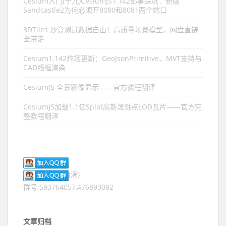
Cesium入门(十九)CesiumJS1.142部署踩坑：新版
Sandcastle2为何必须开8080和8081两个端口
3DTiles 沙盒测试数据自由！高质量场景模型，网盘直链
全带走
Cesium1.142炸场更新：GeoJsonPrimitive、MVT支持与
CAD线框渲染
CesiumJS 全景影像显示——官方教程翻译
CesiumJS加载1.1亿Splat高斯泼溅点LOD瓦片——官方完
整教程翻译
(满)
群号:593764057,476893082
文章归档