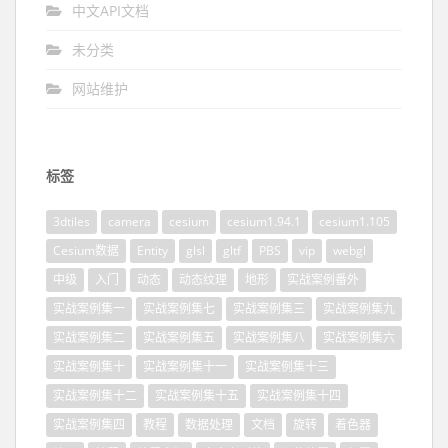
中文API文档
未分类
网站维护
标签
3dtiles
camera
cesium
cesium1.94.1
cesium1.105
Cesium数据
Entity
glsl
gltf
PBS
vip
webgl
中级
入门
动态
动态纹理
地形
实战案例番外
实战案例集一
实战案例集七
实战案例集三
实战案例集九
实战案例集二
实战案例集五
实战案例集八
实战案例集六
实战案例集十
实战案例集十一
实战案例集十三
实战案例集十二
实战案例集十五
实战案例集十四
实战案例集四
教程
数据处理
文档
旋转
着色器