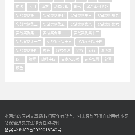
中级
入门
动态
动态纹理
地形
实战案例番外
实战案例集一
实战案例集七
实战案例集三
实战案例集九
实战案例集二
实战案例集五
实战案例集八
实战案例集六
实战案例集十
实战案例集十一
实战案例集十三
实战案例集十二
实战案例集十五
实战案例集十四
实战案例集四
教程
数据处理
文档
旋转
着色器
纹理
编程
编程中级
自定义形状
调整位置
部署
颜色
本网站的原创文章,版权归原作者所有。对未经许可擅自使用者,本网
站保留追究其法律责任的权利
备案号:鄂ICP备2020018240号-1