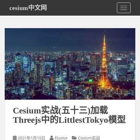
S
cesium中文网
TOGGLE
k
i
p
t
o
m
a
i
n
c
o
n
t
e
Cesium实战(五十三)加载
n
Threejs中的LittlestTokyo模型
t
2021年1月19日
Elusive
Cesium实战