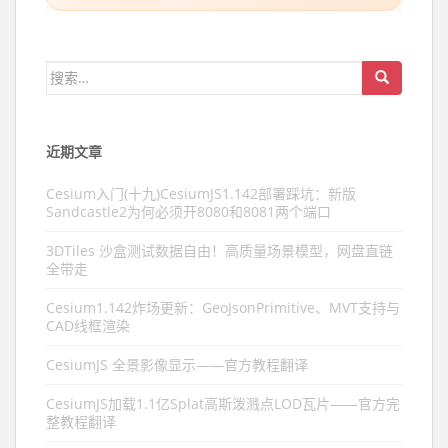
搜索：
近期文章
Cesium入门(十九)CesiumJS1.142部署踩坑：新版
Sandcastle2为何必须开8080和8081两个端口
3DTiles 沙盒测试数据自由！高质量场景模型，网盘直链
全带走
Cesium1.142炸场更新：GeoJsonPrimitive、MVT支持与
CAD线框渲染
CesiumJS 全景影像显示——官方教程翻译
CesiumJS加载1.1亿Splat高斯泼溅点LOD瓦片——官方完
整教程翻译