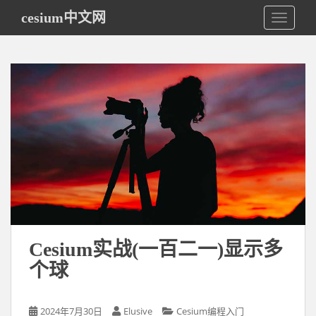
S
cesium中文网
TOGGLE
k
i
p
t
o
m
a
i
n
c
o
n
t
e
Cesium实战(一百二一)显示多
n
个球
t
2024年7月30日
Elusive
Cesium编程入门