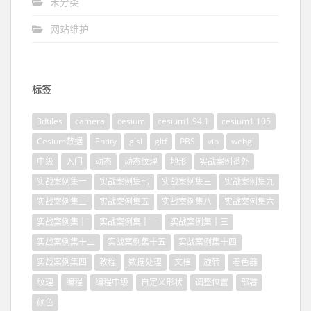
未分类
网站维护
标签
3dtiles
camera
cesium
cesium1.94.1
cesium1.105
Cesium数据
Entity
glsl
gltf
PBS
vip
webgl
中级
入门
动态
动态纹理
地形
实战案例番外
实战案例集一
实战案例集七
实战案例集三
实战案例集九
实战案例集二
实战案例集五
实战案例集八
实战案例集六
实战案例集十
实战案例集十一
实战案例集十三
实战案例集十二
实战案例集十五
实战案例集十四
实战案例集四
教程
数据处理
文档
旋转
着色器
纹理
编程
编程中级
自定义形状
调整位置
部署
颜色