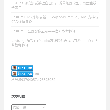
3DTiles 沙盒测试数据自由！高质量场景模型，网盘直链
全带走
Cesium1.142炸场更新：GeoJsonPrimitive、MVT支持与
CAD线框渲染
CesiumJS 全景影像显示——官方教程翻译
CesiumJS加载1.1亿Splat高斯泼溅点LOD瓦片——官方完
整教程翻译
(满)
群号:593764057,476893082
文章归档
文章归档