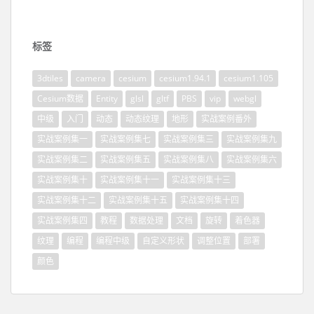
标签
3dtiles
camera
cesium
cesium1.94.1
cesium1.105
Cesium数据
Entity
glsl
gltf
PBS
vip
webgl
中级
入门
动态
动态纹理
地形
实战案例番外
实战案例集一
实战案例集七
实战案例集三
实战案例集九
实战案例集二
实战案例集五
实战案例集八
实战案例集六
实战案例集十
实战案例集十一
实战案例集十三
实战案例集十二
实战案例集十五
实战案例集十四
实战案例集四
教程
数据处理
文档
旋转
着色器
纹理
编程
编程中级
自定义形状
调整位置
部署
颜色