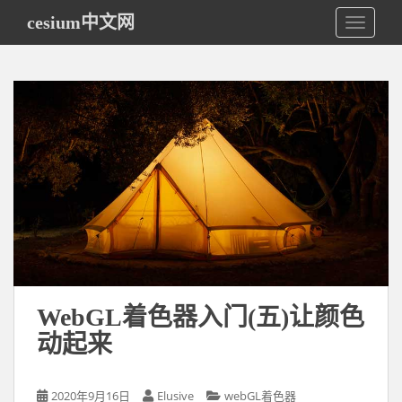
S
cesium中文网
TOGGLE
k
i
p
t
o
m
a
i
n
c
o
n
t
e
WebGL着色器入门(五)让颜色
n
动起来
t
2020年9月16日
Elusive
webGL着色器