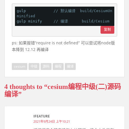
gulp            
// 默认编译  build/CesiumUn
minified
gulp minify     
// 编译      build/Cesium   
复制
ps: 如果报错”require is not defined” 可以尝试将node版
本降到 12.12 再编译
cesium
中级
源码
编程
编译
4 thoughts to “cesium编程中级(二)源码
编译”
IFEATURE
2021年9月24日 上午10:21