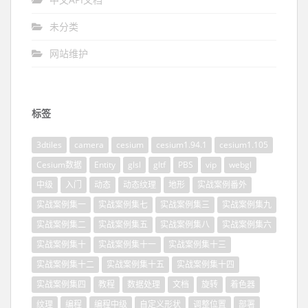
未分类
网站维护
标签
3dtiles
camera
cesium
cesium1.94.1
cesium1.105
Cesium数据
Entity
glsl
gltf
PBS
vip
webgl
中级
入门
动态
动态纹理
地形
实战案例番外
实战案例集一
实战案例集七
实战案例集三
实战案例集九
实战案例集二
实战案例集五
实战案例集八
实战案例集六
实战案例集十
实战案例集十一
实战案例集十三
实战案例集十二
实战案例集十五
实战案例集十四
实战案例集四
教程
数据处理
文档
旋转
着色器
纹理
编程
编程中级
自定义形状
调整位置
部署