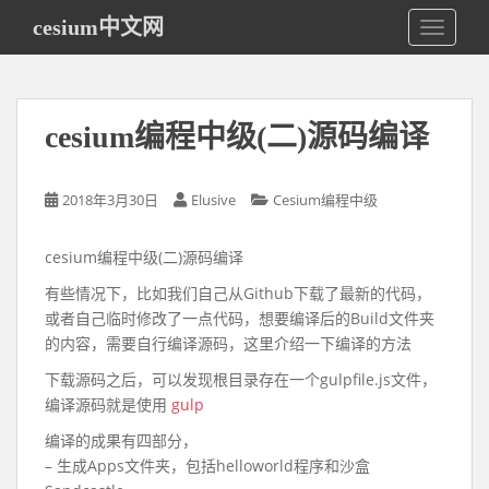
S
cesium中文网
TOGGLE
k
i
p
t
cesium编程中级(二)源码编译
o
m
a
2018年3月30日
Elusive
Cesium编程中级
i
n
cesium编程中级(二)源码编译
c
o
有些情况下，比如我们自己从Github下载了最新的代码，
n
或者自己临时修改了一点代码，想要编译后的Build文件夹
t
的内容，需要自行编译源码，这里介绍一下编译的方法
e
下载源码之后，可以发现根目录存在一个gulpfile.js文件，
n
编译源码就是使用
gulp
t
编译的成果有四部分，
– 生成Apps文件夹，包括helloworld程序和沙盒