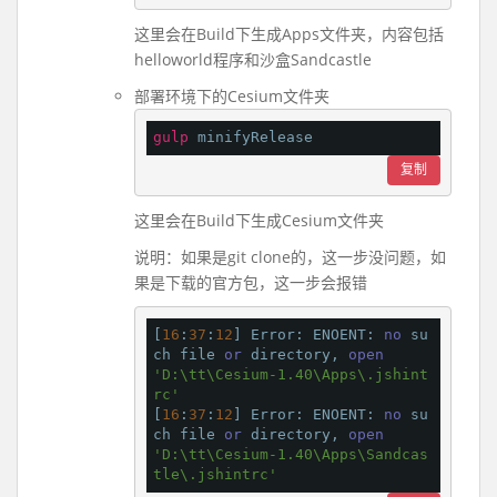
这里会在Build下生成Apps文件夹，内容包括
helloworld程序和沙盒Sandcastle
部署环境下的Cesium文件夹
gulp
复制
这里会在Build下生成Cesium文件夹
说明：如果是git clone的，这一步没问题，如
果是下载的官方包，这一步会报错
[
16
:
37
:
12
] Error: ENOENT: 
no
 su
ch file 
or
 directory, 
open
'D:\tt\Cesium-1.40\Apps\.jshint
rc'
[
16
:
37
:
12
] Error: ENOENT: 
no
 su
ch file 
or
 directory, 
open
'D:\tt\Cesium-1.40\Apps\Sandcas
tle\.jshintrc'