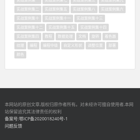
实战案例集一
实战案例集七
实战案例集三
实战案例集九
实战案例集二
实战案例集五
实战案例集八
实战案例集六
实战案例集十
实战案例集十一
实战案例集十三
实战案例集十二
实战案例集十五
实战案例集十四
实战案例集四
教程
数据处理
文档
旋转
着色器
纹理
编程
编程中级
自定义形状
调整位置
部署
颜色
本网站的原创文章,版权归原作者所有。对未经许可擅自使用者,本网
站保留追究其法律责任的权利
备案号:鄂ICP备2020018240号-1
问题反馈