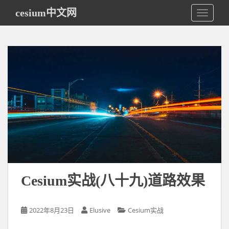
S
cesium中文网
TOGGLE
k
i
p
t
o
m
a
i
n
c
o
n
t
e
Cesium实战(八十九)道路效果
n
t
2022年8月23日
Elusive
Cesium实战