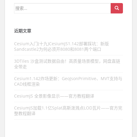
搜索：
近期文章
Cesium入门(十九)CesiumJS1.142部署踩坑：新版
Sandcastle2为何必须开8080和8081两个端口
3DTiles 沙盒测试数据自由！高质量场景模型，网盘直链
全带走
Cesium1.142炸场更新：GeoJsonPrimitive、MVT支持与
CAD线框渲染
CesiumJS 全景影像显示——官方教程翻译
CesiumJS加载1.1亿Splat高斯泼溅点LOD瓦片——官方完
整教程翻译