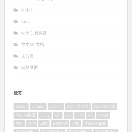
slider
tools
webGL着色器
中文API文档
未分类
网站维护
标签
3dtiles
camera
cesium
cesium1.94.1
cesium1.105
Cesium数据
Entity
glsl
gltf
PBS
vip
webgl
中级
入门
动态
动态纹理
地形
实战案例番外