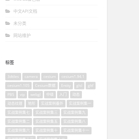
中文API文档
未分类
网站维护
标签
3dtiles
camera
cesium
cesium1.94.1
cesium1.105
Cesium数据
Entity
glsl
gltf
PBS
vip
webgl
中级
入门
动态
动态纹理
地形
实战案例番外
实战案例集一
实战案例集七
实战案例集三
实战案例集九
实战案例集二
实战案例集五
实战案例集八
实战案例集六
实战案例集十
实战案例集十一