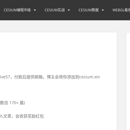
CESIUM编程中级
CESIUM实战
CESIUM数据
WEBGL着
ve57，付款后提供邮箱，博主会将你添加到cesium.xin
数目 170+ 篇)
入文章，会收获奖励红包