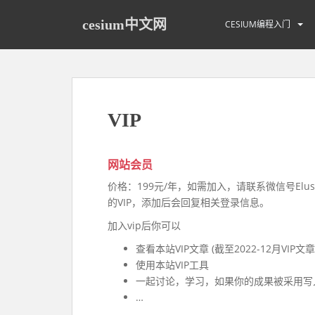
S
k
cesium中文网
CESIUM编程入门
i
p
t
o
m
VIP
a
i
n
网站会员
c
o
价格：199元/年，如需加入，请联系微信号Elusi
n
的VIP，添加后会回复相关登录信息。
t
加入vip后你可以
e
查看本站VIP文章 (截至2022-12月VIP文章
n
使用本站VIP工具
t
一起讨论，学习，如果你的成果被采用写
…