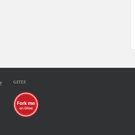
GITEE
使