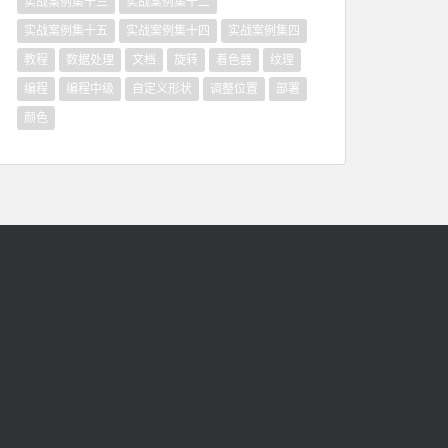
实战案例集十三
实战案例集十二
实战案例集十五
实战案例集十四
实战案例集四
教程
数据处理
文档
旋转
着色器
纹理
编程
编程中级
自定义形状
调整位置
部署
颜色