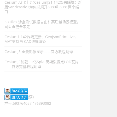
Cesium入门(十九)CesiumJS1.142部署踩坑：新
版Sandcastle2为何必须开8080和8081两个端
口
3DTiles 沙盒测试数据自由！高质量场景模型，
网盘直链全带走
Cesium1.142炸场更新：GeoJsonPrimitive、
MVT支持与 CAD线框渲染
CesiumJS 全景影像显示——官方教程翻译
CesiumJS加载1.1亿Splat高斯泼溅点LOD瓦片
——官方完整教程翻译
(满)
群号:593764057,476893082