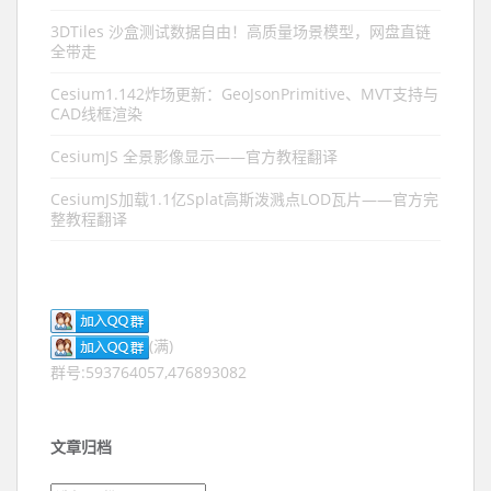
3DTiles 沙盒测试数据自由！高质量场景模型，网盘直链
全带走
Cesium1.142炸场更新：GeoJsonPrimitive、MVT支持与
CAD线框渲染
CesiumJS 全景影像显示——官方教程翻译
CesiumJS加载1.1亿Splat高斯泼溅点LOD瓦片——官方完
整教程翻译
(满)
群号:593764057,476893082
文章归档