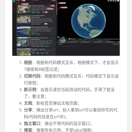
相册
：相册和代码模式互斥，相册模式下，才会显示
7搜索和8标签过滤；
切换代码
：相册和代码模式互斥，代码模式下显示运
行按钮；
新示例
：会提示清空当前改动的代码，手滑了就没
了，要注意；
文档
：新标签页弹出文档页面；
分享
：弹出分享url，别人拿到url可以看到你写的代
码(代码的信息在url中)；
独立窗口
：弹出不带代码的显示窗口；
搜索
：搜索所有示例，不受label限制；