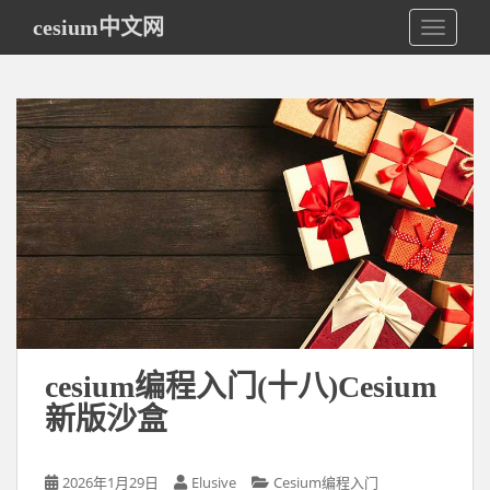
S
cesium中文网
TOGGLE
k
i
p
t
o
m
a
i
n
c
o
n
t
e
cesium编程入门(十八)Cesium
n
新版沙盒
t
2026年1月29日
Elusive
Cesium编程入门