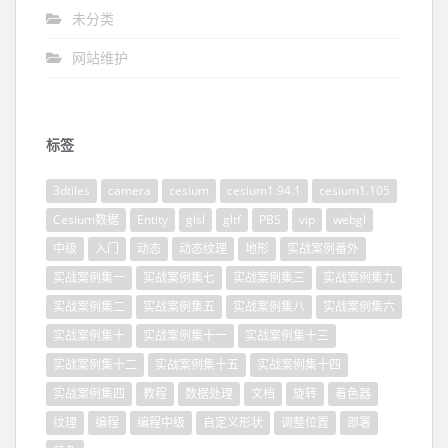
未分类
网站维护
标签
3dtiles
camera
cesium
cesium1.94.1
cesium1.105
Cesium数据
Entity
glsl
gltf
PBS
vip
webgl
中级
入门
动态
动态纹理
地形
实战案例番外
实战案例集一
实战案例集七
实战案例集三
实战案例集九
实战案例集二
实战案例集五
实战案例集八
实战案例集六
实战案例集十
实战案例集十一
实战案例集十三
实战案例集十二
实战案例集十五
实战案例集十四
实战案例集四
教程
数据处理
文档
旋转
着色器
纹理
编程
编程中级
自定义形状
调整位置
部署