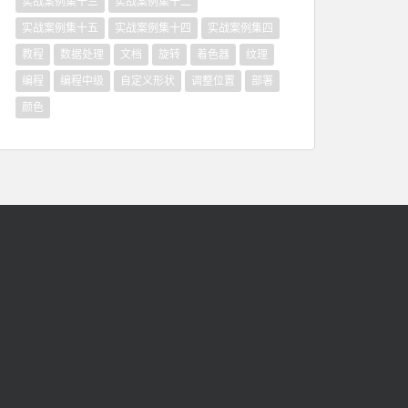
实战案例集十三
实战案例集十二
实战案例集十五
实战案例集十四
实战案例集四
教程
数据处理
文档
旋转
着色器
纹理
编程
编程中级
自定义形状
调整位置
部署
颜色