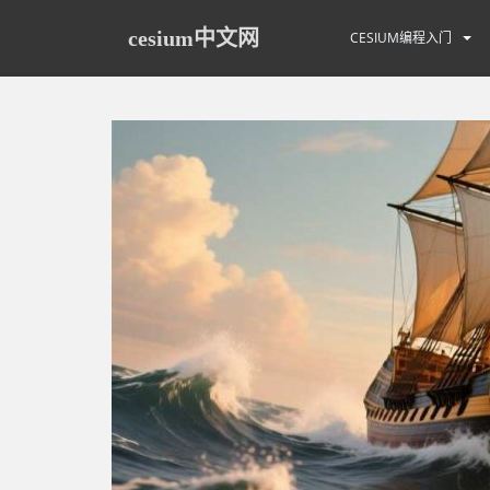
S
k
cesium中文网
CESIUM编程入门
i
p
t
o
m
a
i
n
c
o
n
t
e
n
t