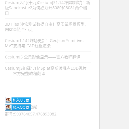
Cesium入门(十九)CesiumJS1.142部署踩坑：新
版Sandcastle2为何必须开8080和8081两个端
口
3DTiles 沙盒测试数据自由！高质量场景模型，
网盘直链全带走
Cesium1.142炸场更新：GeoJsonPrimitive、
MVT支持与 CAD线框渲染
CesiumJS 全景影像显示——官方教程翻译
CesiumJS加载1.1亿Splat高斯泼溅点LOD瓦片
——官方完整教程翻译
(满)
群号:593764057,476893082