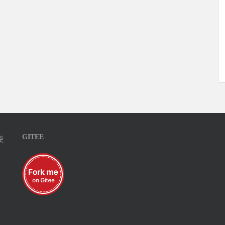
GITEE
使