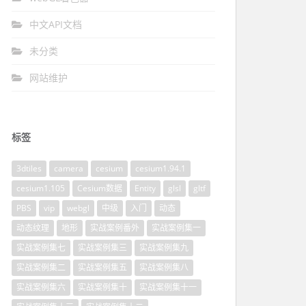
中文API文档
未分类
网站维护
标签
3dtiles
camera
cesium
cesium1.94.1
cesium1.105
Cesium数据
Entity
glsl
gltf
PBS
vip
webgl
中级
入门
动态
动态纹理
地形
实战案例番外
实战案例集一
实战案例集七
实战案例集三
实战案例集九
实战案例集二
实战案例集五
实战案例集八
实战案例集六
实战案例集十
实战案例集十一