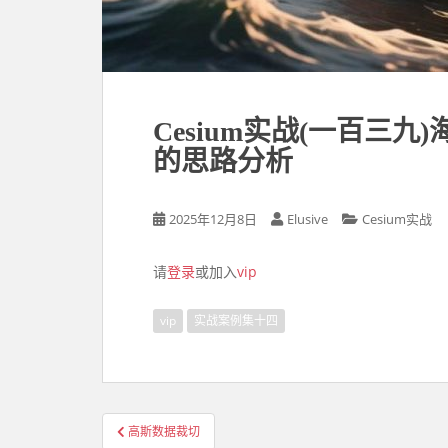
Cesium实战(一百三九)
的思路分析
2025年12月8日
Elusive
Cesium实战
请
登录
或加入
vip
vip
实战案例集十四
高斯数据裁切
文章导航