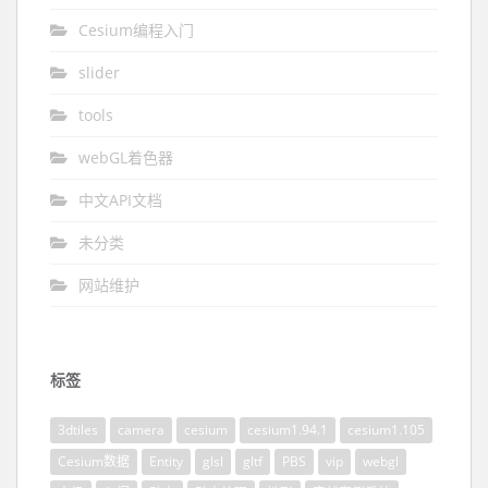
Cesium编程入门
slider
tools
webGL着色器
中文API文档
未分类
网站维护
标签
3dtiles
camera
cesium
cesium1.94.1
cesium1.105
Cesium数据
Entity
glsl
gltf
PBS
vip
webgl