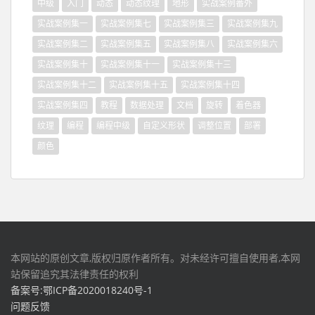
中级
入门
动态
动态纹理
地形
实战案例番外
实战案例集一
实战案例集七
实战案例集三
实战案例集九
实战案例集二
实战案例集五
实战案例集八
实战案例集六
实战案例集十
实战案例集十一
实战案例集十三
实战案例集十二
实战案例集十五
实战案例集十四
实战案例集四
教程
数据处理
文档
旋转
着色器
纹理
编程
编程中级
自定义形状
调整位置
部署
颜色
本网站的原创文章,版权归原作者所有。对未经许可擅自使用者,本网
站保留追究其法律责任的权利
备案号:鄂ICP备2020018240号-1
问题反馈