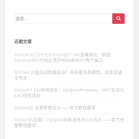
搜索：
近期文章
Cesium入门(十九)CesiumJS1.142部署踩坑：新版
Sandcastle2为何必须开8080和8081两个端口
3DTiles 沙盒测试数据自由！高质量场景模型，网盘直链
全带走
Cesium1.142炸场更新：GeoJsonPrimitive、MVT支持与
CAD线框渲染
CesiumJS 全景影像显示——官方教程翻译
CesiumJS加载1.1亿Splat高斯泼溅点LOD瓦片——官方完
整教程翻译