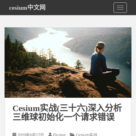
S
cesium中文网
TOGGLE
k
i
p
t
o
m
a
i
n
c
o
n
t
e
Cesium实战(三十六)深入分析
n
t
三维球初始化一个请求错误
2020年6月17日
Elusive
Cesium实战