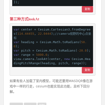
复制
第三种方式lookAt
var
 center = Cesium.Cartesian3.fromDegree
s(
114.44455
, 
22.0444
);
//camera视野的中心点坐
标
var
 heading = Cesium.Math.toRadians(
50.
0
var
 pitch = Cesium.Math.toRadians(
-20.0
var
 range = 
5000.0
;

view.camera.lookAt(center, 
new
 Cesium.Hea
复制
如果有些人加载了室内模型，可能还要用WASDQR像在游
戏中一样的行走，cesium也能实现此功能，且听下回分
解。