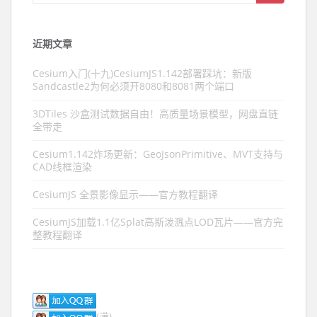
近期文章
Cesium入门(十九)CesiumJS1.142部署踩坑：新版
Sandcastle2为何必须开8080和8081两个端口
3DTiles 沙盒测试数据自由！高质量场景模型，网盘直链
全带走
Cesium1.142炸场更新：GeoJsonPrimitive、MVT支持与
CAD线框渲染
CesiumJS 全景影像显示——官方教程翻译
CesiumJS加载1.1亿Splat高斯泼溅点LOD瓦片——官方完
整教程翻译
(满)