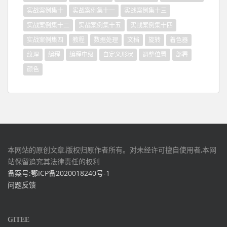
实战案例集十
实战案例集十一
实战案例集十三
实战案例集十二
实战案例集十五
实战案例集十四
实战案例集四
教程
数据处理
文档
旋转
着色器
纹理
编程
编程中级
自定义形状
调整位置
部署
颜色
本网站的原创文章,版权归原作者所有。对未经许可擅自使用者,本网
站保留追究其法律责任的权利
备案号:鄂ICP备2020018240号-1
问题反馈
GITEE