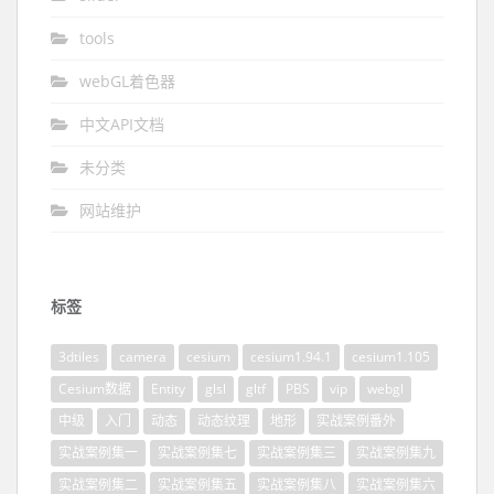
tools
webGL着色器
中文API文档
未分类
网站维护
标签
3dtiles
camera
cesium
cesium1.94.1
cesium1.105
Cesium数据
Entity
glsl
gltf
PBS
vip
webgl
中级
入门
动态
动态纹理
地形
实战案例番外
实战案例集一
实战案例集七
实战案例集三
实战案例集九
实战案例集二
实战案例集五
实战案例集八
实战案例集六