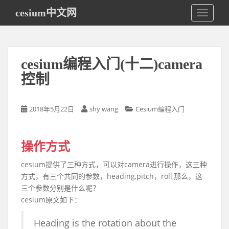
S
cesium中文网
TOGGLE
k
i
p
t
cesium编程入门(十二)camera
o
m
控制
a
i
2018年5月22日
shy wang
Cesium编程入门
n
c
o
操作方式
n
t
cesium提供了三种方式，可以对camera进行操作，这三种
e
方式，有三个共同的参数，heading,pitch，roll,那么，这
n
三个参数分别是什么呢？
t
cesium原文如下：
Heading is the rotation about the