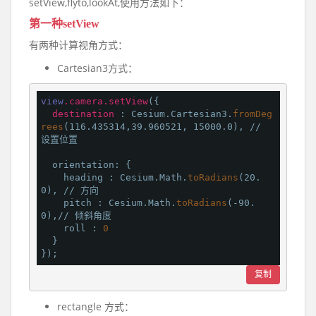
setView,flyto,lookAt,使用方法如下：
第一种setView
有两种计算视角方式：
Cartesian3方式：
view
.camera
.setView
({

destination 
: Cesium.Cartesian3.
fromDeg
rees
(116.435314,39.960521, 15000.0), // 
设置位置

  orientation: {

    heading : Cesium.Math.
toRadians
(20.
0), // 方向

    pitch : Cesium.Math.
toRadians
(-90.
0),// 倾斜角度

    roll : 
0
  }

复制
rectangle 方式：