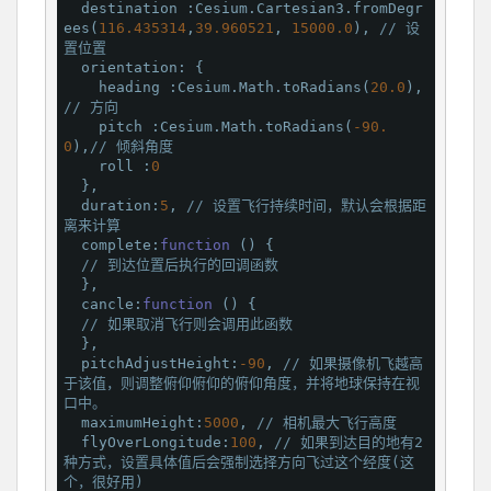
destination
 :Cesium.Cartesian3.fromDegr
ees(
116.435314
,
39.960521
, 
15000.0
), 
// 设
置位置
  orientation: {

heading
 :Cesium.Math.toRadians(
20.0
), 
// 方向
    pitch :Cesium.Math.toRadians(
-90.
0
),
// 倾斜角度
    roll :
0
  },

duration
:
5
, 
// 设置飞行持续时间，默认会根据距
离来计算
  complete:
function
 (
) 
{

// 到达位置后执行的回调函数
  },

cancle
:
function
 (
) 
{

// 如果取消飞行则会调用此函数
  },

pitchAdjustHeight
:
-90
, 
// 如果摄像机飞越高
于该值，则调整俯仰俯仰的俯仰角度，并将地球保持在视
口中。
  maximumHeight:
5000
, 
// 相机最大飞行高度
  flyOverLongitude:
100
, 
// 如果到达目的地有2
种方式，设置具体值后会强制选择方向飞过这个经度(这
个，很好用)