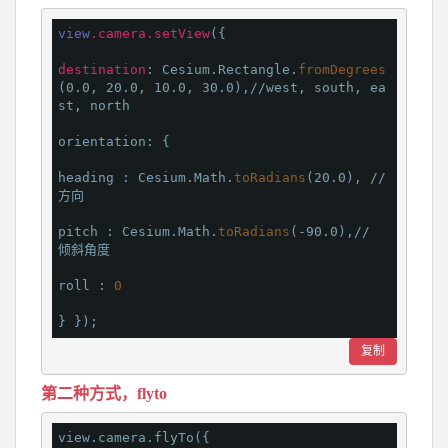
view
.camera
.setView
({

destination
: Cesium.Rectangle.
fromDegrees
(0.0, 20.0, 10.0, 30.0),//west, south, ea
st, north

orientation: {

heading : Cesium.Math.
toRadians
(20.0), // 
方向

pitch : Cesium.Math.
toRadians
(-90.0),// 
倾斜角度

roll : 
0
复制
第二种方式，flyto
view.camera.flyTo({
