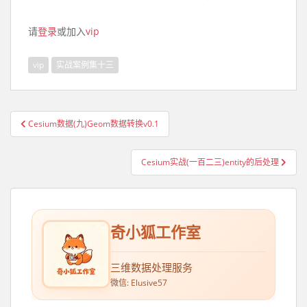
请
登录
或加入
vip
vip
实战案例集十三
Cesium数据(九)Geom数据转换v0.1
文章导航
Cesium实战(一百二三)entity的后处理
奇小狐工作室
三维数据处理服务
微信: Elusive57