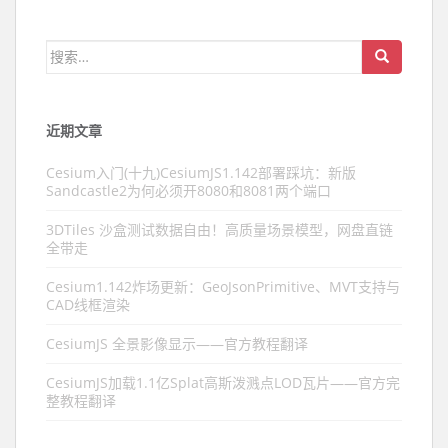
搜索：
近期文章
Cesium入门(十九)CesiumJS1.142部署踩坑：新版
Sandcastle2为何必须开8080和8081两个端口
3DTiles 沙盒测试数据自由！高质量场景模型，网盘直链
全带走
Cesium1.142炸场更新：GeoJsonPrimitive、MVT支持与
CAD线框渲染
CesiumJS 全景影像显示——官方教程翻译
CesiumJS加载1.1亿Splat高斯泼溅点LOD瓦片——官方完
整教程翻译