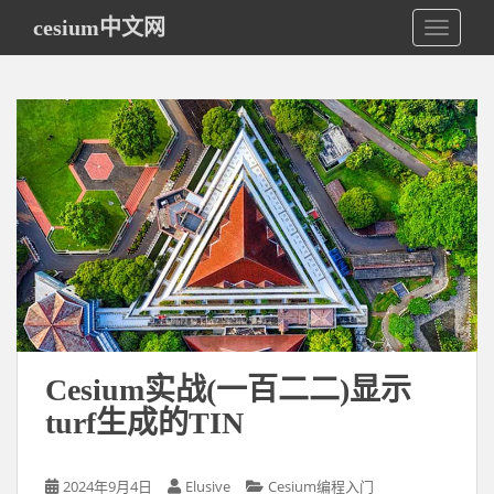
S
cesium中文网
TOGGLE
k
i
p
t
o
m
a
i
n
c
o
n
t
e
Cesium实战(一百二二)显示
n
turf生成的TIN
t
2024年9月4日
Elusive
Cesium编程入门