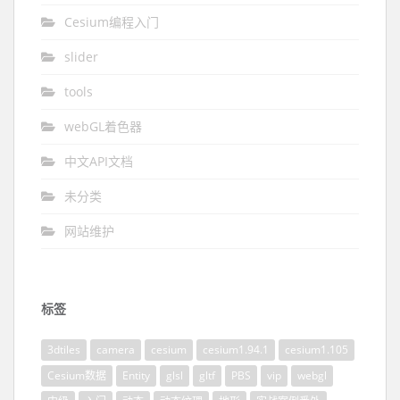
Cesium编程入门
slider
tools
webGL着色器
中文API文档
未分类
网站维护
标签
3dtiles
camera
cesium
cesium1.94.1
cesium1.105
Cesium数据
Entity
glsl
gltf
PBS
vip
webgl