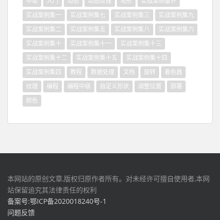
中级
入门
动态
动态纹理
地形
实战案例番外
实战案例集一
实战案例集七
实战案例集三
实战案例集九
实战案例集二
实战案例集五
实战案例集八
实战案例集六
实战案例集十
实战案例集十一
实战案例集十三
实战案例集十二
实战案例集十五
实战案例集十四
实战案例集四
教程
数据处理
文档
旋转
着色器
纹理
编程
编程中级
自定义形状
调整位置
部署
颜色
本网站的原创文章,版权归原作者所有。对未经许可擅自使用者,本网
站保留追究其法律责任的权利
备案号:鄂ICP备2020018240号-1
问题反馈