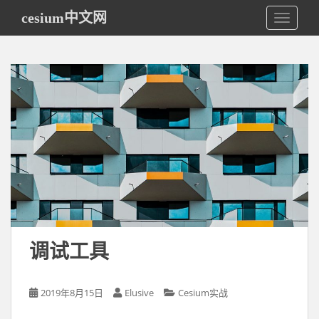
S
cesium中文网
TOGGLE
k
i
p
t
o
m
a
i
n
c
o
n
t
e
调试工具
n
t
2019年8月15日
Elusive
Cesium实战