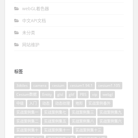
webGL着色器
中文API文档
未分类
网站维护
标签
3dtiles
camera
cesium
cesium1.94.1
cesium1.105
Cesium数据
Entity
glsl
gltf
PBS
vip
webgl
中级
入门
动态
动态纹理
地形
实战案例番外
实战案例集一
实战案例集七
实战案例集三
实战案例集九
实战案例集二
实战案例集五
实战案例集八
实战案例集六
实战案例集十
实战案例集十一
实战案例集十三