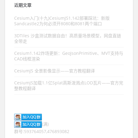
近期文章
Cesium入门(十九)CesiumJS1.142部署踩坑：新版
Sandcastle2为何必须开8080和8081两个端口
3DTiles 沙盒测试数据自由！高质量场景模型，网盘直链
全带走
Cesium1.142炸场更新：GeoJsonPrimitive、MVT支持与
CAD线框渲染
CesiumJS 全景影像显示——官方教程翻译
CesiumJS加载1.1亿Splat高斯泼溅点LOD瓦片——官方完
整教程翻译
(满)
群号:593764057,476893082