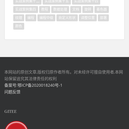
实战案例集十二
实战案例集十五
实战案例集十四
实战案例集四
教程
数据处理
文档
旋转
着色器
纹理
编程
编程中级
自定义形状
调整位置
部署
颜色
本网站的原创文章,版权归原作者所有。对未经许可擅自使用者,本网
站保留追究其法律责任的权利
备案号:鄂ICP备2020018240号-1
问题反馈
GITEE