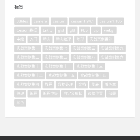
标签
3dtiles
camera
cesium
cesium1.94.1
cesium1.105
Cesium数据
Entity
glsl
gltf
PBS
vip
webgl
中级
入门
动态
动态纹理
地形
实战案例番外
实战案例集一
实战案例集七
实战案例集三
实战案例集九
实战案例集二
实战案例集五
实战案例集八
实战案例集六
实战案例集十
实战案例集十一
实战案例集十三
实战案例集十二
实战案例集十五
实战案例集十四
实战案例集四
教程
数据处理
文档
旋转
着色器
纹理
编程
编程中级
自定义形状
调整位置
部署
颜色