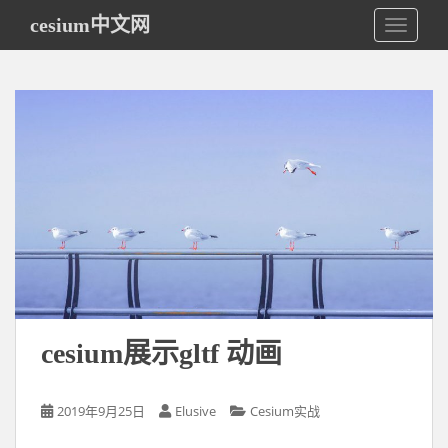
S
cesium中文网
TOGGLE
k
i
p
t
o
m
a
i
n
c
o
n
t
e
cesium展示gltf 动画
n
t
2019年9月25日
Elusive
Cesium实战