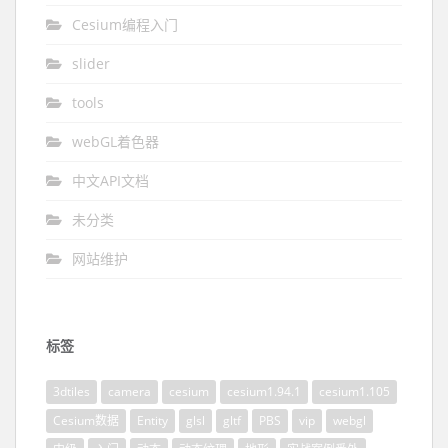
Cesium编程入门
slider
tools
webGL着色器
中文API文档
未分类
网站维护
标签
3dtiles
camera
cesium
cesium1.94.1
cesium1.105
Cesium数据
Entity
glsl
gltf
PBS
vip
webgl