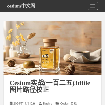
S
cesium中文网
TOGGLE
k
i
p
t
o
m
a
i
n
c
o
n
t
e
Cesium实战(一百二五)3dtile
n
图片路径校正
t
2024年11月12日
Elusive
Cesium实战