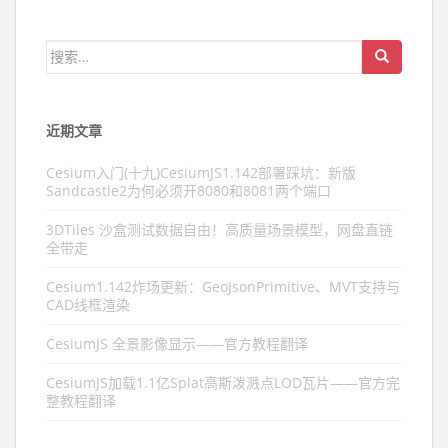
搜索：
近期文章
Cesium入门(十九)CesiumJS1.142部署踩坑：新版
Sandcastle2为何必须开8080和8081两个端口
3DTiles 沙盒测试数据自由！高质量场景模型，网盘直链
全带走
Cesium1.142炸场更新：GeoJsonPrimitive、MVT支持与
CAD线框渲染
CesiumJS 全景影像显示——官方教程翻译
CesiumJS加载1.1亿Splat高斯泼溅点LOD瓦片——官方完
整教程翻译