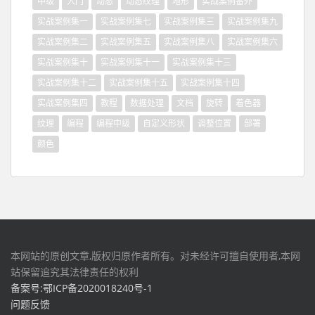
中级
入门
动态
动态纹理
地形
实战案例番外
实战案例集一
实战案例集七
实战案例集三
实战案例集九
实战案例集二
实战案例集五
实战案例集八
实战案例集六
实战案例集十
实战案例集十一
实战案例集十三
实战案例集十二
实战案例集十五
实战案例集十四
实战案例集四
教程
数据处理
文档
旋转
着色器
纹理
编程
编程中级
自定义形状
调整位置
部署
颜色
本网站的原创文章,版权归原作者所有。对未经许可擅自使用者,本网
站保留追究其法律责任的权利
备案号:鄂ICP备2020018240号-1
问题反馈