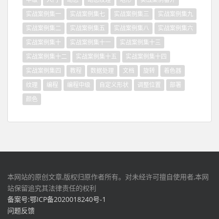
实战案例集一
实战案例集七
实战案例集三
实战案例集九
实战案例集二
实战案例集五
实战案例集八
实战案例集六
实战案例集十
实战案例集十一
实战案例集十三
实战案例集十二
实战案例集十五
实战案例集十四
实战案例集四
教程
数据处理
文档
旋转
着色器
纹理
编程
编程中级
自定义形状
调整位置
部署
颜色
本网站的原创文章,版权归原作者所有。对未经许可擅自使用者,本网
站保留追究其法律责任的权利
备案号:鄂ICP备2020018240号-1
问题反馈