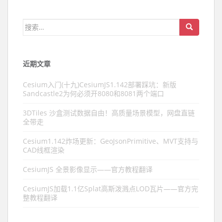
搜索：
近期文章
Cesium入门(十九)CesiumJS1.142部署踩坑：新版
Sandcastle2为何必须开8080和8081两个端口
3DTiles 沙盒测试数据自由！高质量场景模型，网盘直链
全带走
Cesium1.142炸场更新：GeoJsonPrimitive、MVT支持与
CAD线框渲染
CesiumJS 全景影像显示——官方教程翻译
CesiumJS加载1.1亿Splat高斯泼溅点LOD瓦片——官方完
整教程翻译