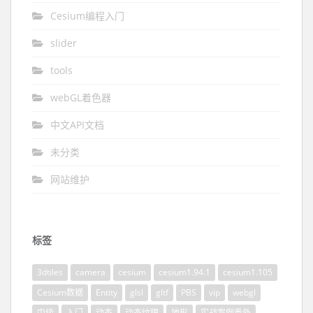
Cesium编程入门
slider
tools
webGL着色器
中文API文档
未分类
网站维护
标签
3dtiles
camera
cesium
cesium1.94.1
cesium1.105
Cesium数据
Entity
glsl
gltf
PBS
vip
webgl
中级
入门
动态
动态纹理
地形
实战案例番外