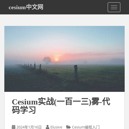
S
cesium中文网
TOGGLE
k
i
p
t
o
m
a
i
n
c
o
n
t
e
Cesium实战(一百一三)雾-代
n
码学习
t
2024年1月16日
Elusive
Cesium编程入门