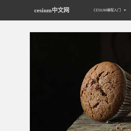
S
k
cesium中文网
CESIUM编程入门
i
p
t
o
m
a
i
n
c
o
n
t
e
n
t