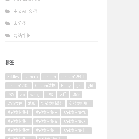
中文API文档
未分类
网站维护
标签
3dtiles
camera
cesium
cesium1.94.1
cesium1.105
Cesium数据
Entity
glsl
gltf
PBS
vip
webgl
中级
入门
动态
动态纹理
地形
实战案例番外
实战案例集一
实战案例集七
实战案例集三
实战案例集九
实战案例集二
实战案例集五
实战案例集八
实战案例集六
实战案例集十
实战案例集十一