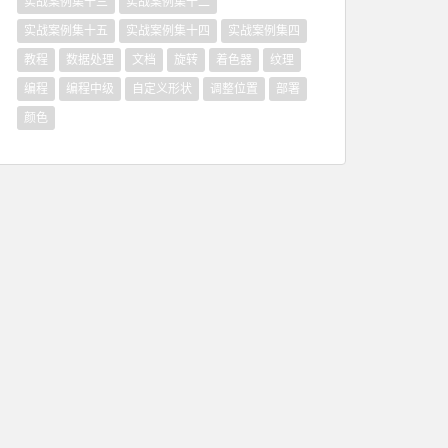
实战案例集十三
实战案例集十二
实战案例集十五
实战案例集十四
实战案例集四
教程
数据处理
文档
旋转
着色器
纹理
编程
编程中级
自定义形状
调整位置
部署
颜色