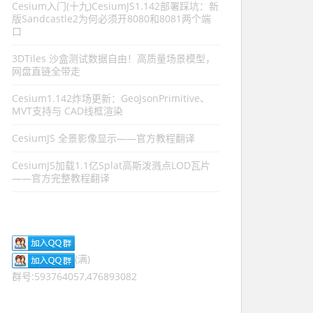
Cesium入门(十九)CesiumJS1.142部署踩坑：新
版Sandcastle2为何必须开8080和8081两个端
口
3DTiles 沙盒测试数据自由！高质量场景模型，
网盘直链全带走
Cesium1.142炸场更新：GeoJsonPrimitive、
MVT支持与 CAD线框渲染
CesiumJS 全景影像显示——官方教程翻译
CesiumJS加载1.1亿Splat高斯泼溅点LOD瓦片
——官方完整教程翻译
(满)
群号:593764057,476893082