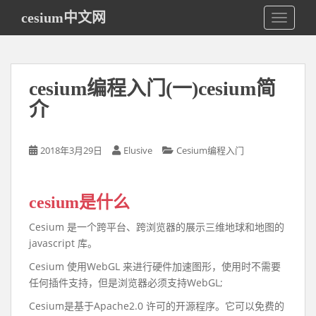
S
cesium中文网
TOGGLE
k
i
p
t
cesium编程入门(一)cesium简
o
m
介
a
i
2018年3月29日
Elusive
Cesium编程入门
n
c
o
cesium是什么
n
t
Cesium 是一个跨平台、跨浏览器的展示三维地球和地图的
e
javascript 库。
n
Cesium 使用WebGL 来进行硬件加速图形，使用时不需要
t
任何插件支持，但是浏览器必须支持WebGL;
Cesium是基于Apache2.0 许可的开源程序。它可以免费的