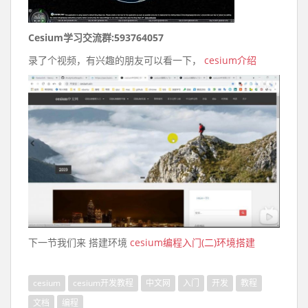
Cesium学习交流群:593764057
录了个视频，有兴趣的朋友可以看一下，
cesium介绍
下一节我们来 搭建环境
cesium编程入门(二)环境搭建
cesium
cesium开发教程
中文网
入门
开发
教程
文档
编程