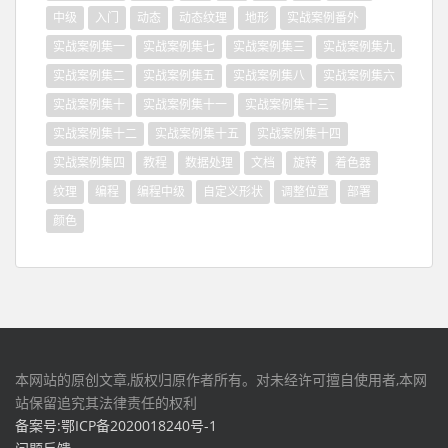
中级
入门
动态
动态纹理
地形
实战案例番外
实战案例集一
实战案例集七
实战案例集三
实战案例集九
实战案例集二
实战案例集五
实战案例集八
实战案例集六
实战案例集十
实战案例集十一
实战案例集十三
实战案例集十二
实战案例集十五
实战案例集十四
实战案例集四
教程
数据处理
文档
旋转
着色器
纹理
编程
编程中级
自定义形状
调整位置
部署
颜色
本网站的原创文章,版权归原作者所有。对未经许可擅自使用者,本网
站保留追究其法律责任的权利
备案号:鄂ICP备2020018240号-1