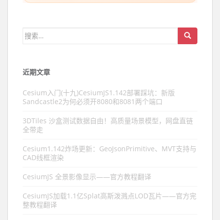
搜索：
近期文章
Cesium入门(十九)CesiumJS1.142部署踩坑：新版
Sandcastle2为何必须开8080和8081两个端口
3DTiles 沙盒测试数据自由！高质量场景模型，网盘直链
全带走
Cesium1.142炸场更新：GeoJsonPrimitive、MVT支持与
CAD线框渲染
CesiumJS 全景影像显示——官方教程翻译
CesiumJS加载1.1亿Splat高斯泼溅点LOD瓦片——官方完
整教程翻译