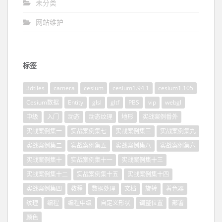
未分类
网站维护
标签
3dtiles
camera
cesium
cesium1.94.1
cesium1.105
Cesium数据
Entity
glsl
gltf
PBS
vip
webgl
中级
入门
动态
动态纹理
地形
实战案例番外
实战案例集一
实战案例集七
实战案例集三
实战案例集九
实战案例集二
实战案例集五
实战案例集八
实战案例集六
实战案例集十
实战案例集十一
实战案例集十三
实战案例集十二
实战案例集十五
实战案例集十四
实战案例集四
教程
数据处理
文档
旋转
着色器
纹理
编程
编程中级
自定义形状
调整位置
部署
颜色