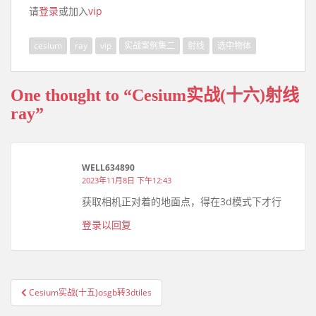
请
登录
或加入
vip
cesium
ray
vip
实战案例集二
射线
选中物体
One thought to “Cesium实战(十六)射线
ray”
WELL634890
2023年11月8日 下午12:43
获取相机正对着的地面点，得在3d模式下才行
登录以回复
Cesium实战(十五)osgb转3dtiles
文章导航