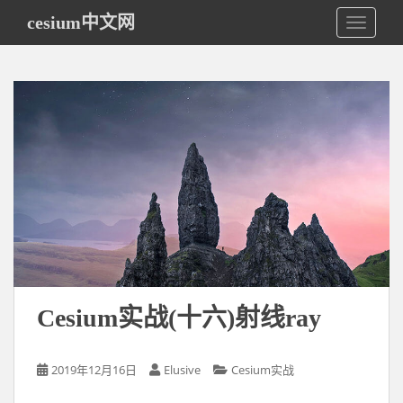
S
cesium中文网
TOGGLE
k
i
p
t
o
m
a
i
n
c
o
n
t
e
Cesium实战(十六)射线ray
n
t
2019年12月16日
Elusive
Cesium实战