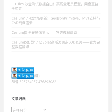
3DTiles 沙盒测试数据自由！高质量场景模型，网盘直链
全带走
Cesium1.142炸场更新：GeoJsonPrimitive、MVT支持与
CAD线框渲染
CesiumJS 全景影像显示——官方教程翻译
CesiumJS加载1.1亿Splat高斯泼溅点LOD瓦片——官方完
整教程翻译
(满)
群号:593764057,476893082
文章归档
文章归档