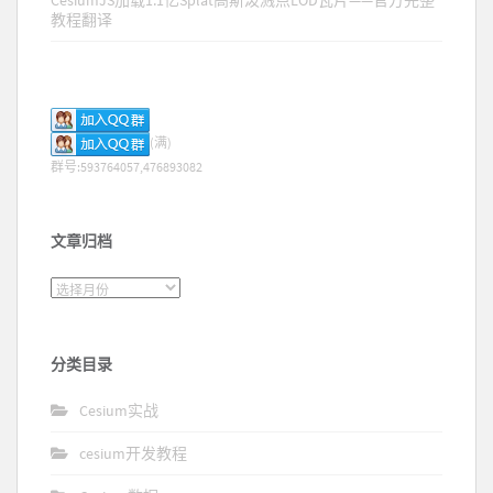
CesiumJS加载1.1亿Splat高斯泼溅点LOD瓦片——官方完整
教程翻译
(满)
群号:593764057,476893082
文章归档
文章归档
分类目录
Cesium实战
cesium开发教程