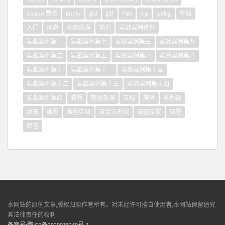
Cesium数据
Entity
glsl
gltf
PBS
vip
webgl
中级
入门
动态
动态纹理
地形
实战案例番外
实战案例集一
实战案例集七
实战案例集三
实战案例集九
实战案例集二
实战案例集五
实战案例集八
实战案例集六
实战案例集十
实战案例集十一
实战案例集十三
实战案例集十二
实战案例集十五
实战案例集十四
实战案例集四
教程
数据处理
文档
旋转
着色器
纹理
编程
编程中级
自定义形状
调整位置
部署
颜色
本网站的原创文章,版权归原作者所有。对未经许可擅自使用者,本网站保留追究
其法律责任的权利
备案号:鄂ICP备2020018240号-1