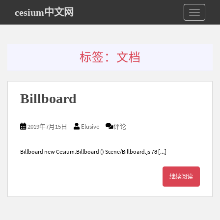
S
cesium中文网
TOGGLE
k
i
p
t
o
标签：文档
m
a
i
n
Billboard
c
o
n
2019年7月15日
Elusive
评论
t
e
n
Billboard new Cesium.Billboard () Scene/Billboard.js 78 […]
t
继续阅读