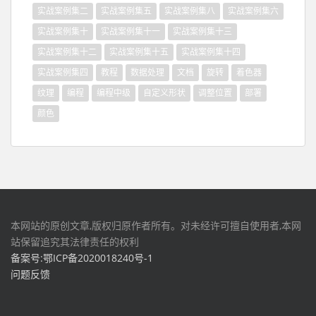
实战案例集二
实战案例集五
实战案例集八
实战案例集六
实战案例集十
实战案例集十一
实战案例集十三
实战案例集十二
实战案例集十五
实战案例集十四
实战案例集四
教程
数据处理
文档
旋转
着色器
纹理
编程
编程中级
自定义形状
调整位置
部署
颜色
本网站的原创文章,版权归原作者所有。对未经许可擅自使用者,本网
站保留追究其法律责任的权利
备案号:鄂ICP备2020018240号-1
问题反馈