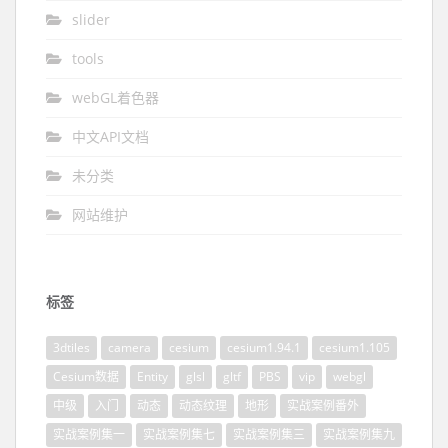
slider
tools
webGL着色器
中文API文档
未分类
网站维护
标签
3dtiles
camera
cesium
cesium1.94.1
cesium1.105
Cesium数据
Entity
glsl
gltf
PBS
vip
webgl
中级
入门
动态
动态纹理
地形
实战案例番外
实战案例集一
实战案例集七
实战案例集三
实战案例集九