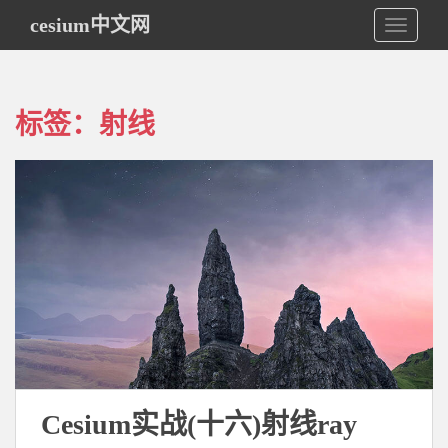
S
cesium中文网
TOGGLE
k
i
p
t
标签：射线
o
m
a
i
n
c
o
n
t
e
n
t
Cesium实战(十六)射线ray