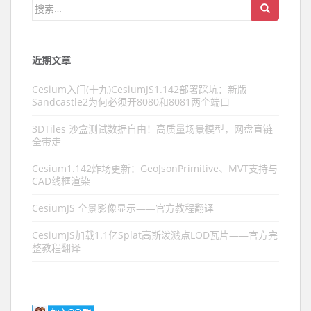
搜索：
近期文章
Cesium入门(十九)CesiumJS1.142部署踩坑：新版
Sandcastle2为何必须开8080和8081两个端口
3DTiles 沙盒测试数据自由！高质量场景模型，网盘直链
全带走
Cesium1.142炸场更新：GeoJsonPrimitive、MVT支持与
CAD线框渲染
CesiumJS 全景影像显示——官方教程翻译
CesiumJS加载1.1亿Splat高斯泼溅点LOD瓦片——官方完
整教程翻译