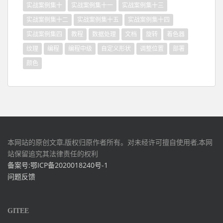
实战案例集十
实战案例集十一
实战案例集十三
实战案例集十二
实战案例集十五
实战案例集十四
实战案例集四
教程
数据处理
文档
旋转
着色器
纹理
编程
编程中级
自定义形状
调整位置
部署
颜色
本网站的原创文章,版权归原作者所有。对未经许可擅自使用者,本网
站保留追究其法律责任的权利
备案号:鄂ICP备2020018240号-1
问题反馈
GITEE