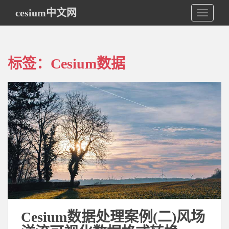
S
cesium中文网
TOGGLE
k
i
p
t
标签：Cesium数据
o
m
a
i
n
c
o
n
t
e
n
t
Cesium数据处理案例(二)风场