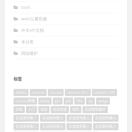
tools
webGL着色器
中文API文档
未分类
网站维护
标签
3dtiles
camera
cesium
cesium1.94.1
cesium1.105
Cesium数据
Entity
glsl
gltf
PBS
vip
webgl
中级
入门
动态
动态纹理
地形
实战案例番外
实战案例集一
实战案例集七
实战案例集三
实战案例集九
实战案例集二
实战案例集五
实战案例集八
实战案例集六