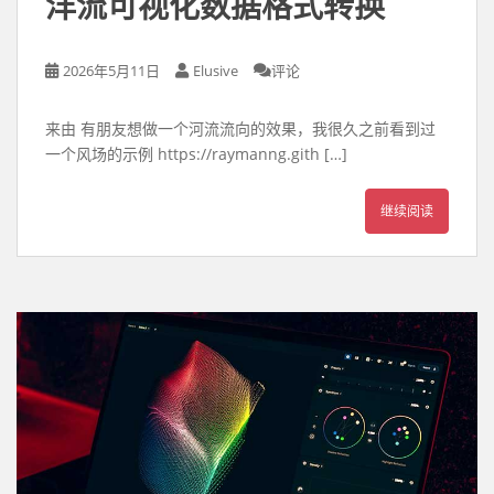
洋流可视化数据格式转换
2026年5月11日
Elusive
评论
来由 有朋友想做一个河流流向的效果，我很久之前看到过
一个风场的示例 https://raymanng.gith […]
继续阅读