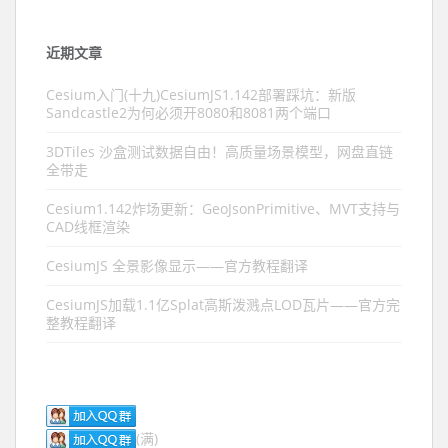
近期文章
Cesium入门(十九)CesiumJS1.142部署踩坑：新版
Sandcastle2为何必须开8080和8081两个端口
3DTiles 沙盒测试数据自由！高质量场景模型，网盘直链
全带走
Cesium1.142炸场更新：GeoJsonPrimitive、MVT支持与
CAD线框渲染
CesiumJS 全景影像显示——官方教程翻译
CesiumJS加载1.1亿Splat高斯泼溅点LOD瓦片——官方完
整教程翻译
(满)