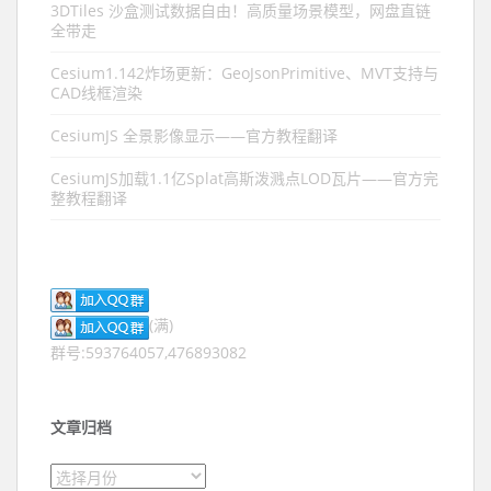
3DTiles 沙盒测试数据自由！高质量场景模型，网盘直链
全带走
Cesium1.142炸场更新：GeoJsonPrimitive、MVT支持与
CAD线框渲染
CesiumJS 全景影像显示——官方教程翻译
CesiumJS加载1.1亿Splat高斯泼溅点LOD瓦片——官方完
整教程翻译
(满)
群号:593764057,476893082
文章归档
文章归档