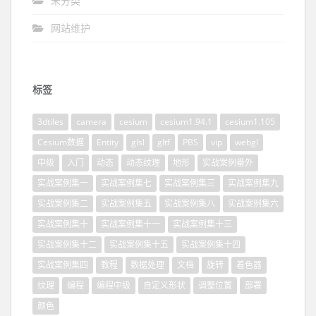
未分类
网站维护
标签
3dtiles
camera
cesium
cesium1.94.1
cesium1.105
Cesium数据
Entity
glsl
gltf
PBS
vip
webgl
中级
入门
动态
动态纹理
地形
实战案例番外
实战案例集一
实战案例集七
实战案例集三
实战案例集九
实战案例集二
实战案例集五
实战案例集八
实战案例集六
实战案例集十
实战案例集十一
实战案例集十三
实战案例集十二
实战案例集十五
实战案例集十四
实战案例集四
教程
数据处理
文档
旋转
着色器
纹理
编程
编程中级
自定义形状
调整位置
部署
颜色