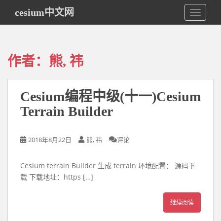
S
cesium中文网
TOGGLE
k
i
p
t
作者：
熊, 祎
o
m
a
Cesium编程中级(十一)Cesium
i
n
Terrain Builder
c
o
2018年8月22日
熊, 祎
评论
n
t
e
Cesium terrain Builder 生成 terrain 环境配置： 源码下
n
载 下载地址：https […]
t
继续阅读