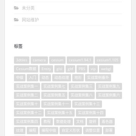
未分类
网站维护
标签
3dtiles
camera
cesium
cesium1.94.1
cesium1.105
Cesium数据
Entity
glsl
gltf
PBS
vip
webgl
中级
入门
动态
动态纹理
地形
实战案例番外
实战案例集一
实战案例集七
实战案例集三
实战案例集九
实战案例集二
实战案例集五
实战案例集八
实战案例集六
实战案例集十
实战案例集十一
实战案例集十三
实战案例集十二
实战案例集十五
实战案例集十四
实战案例集四
教程
数据处理
文档
旋转
着色器
纹理
编程
编程中级
自定义形状
调整位置
部署