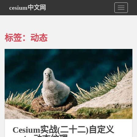
S
cesium中文网
TOGGLE
k
i
p
t
标签：动态
o
m
a
i
n
c
o
n
t
e
n
t
Cesium实战(二十二)自定义