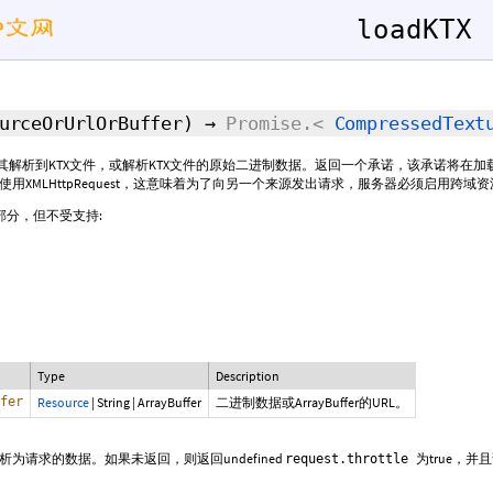
loadKTX
ourceOrUrlOrBuffer)
→
Promise.<
CompressedText
将其解析到KTX文件，或解析KTX文件的原始二进制数据。返回一个承诺，该承诺将在
用XMLHttpRequest，这意味着为了向另一个来源发出请求，服务器必须启用跨域资
部分，但不受支持:
Type
Description
fer
Resource
|
String
|
ArrayBuffer
二进制数据或ArrayBuffer的URL。
为请求的数据。如果未返回，则返回undefined
为true，
request.throttle