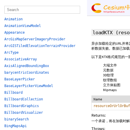
Animation
AnimationViewModel
loadKTX
(res
Appearance
ArcGisMapServerImageryProvider
异步加载给定的URL并
ArcGISTiledElevationTerrainProvider
析数据失败。数据已加载使
ArcType
以下是KTX格式规范的一
AssociativeArray
大端文件
AxisAlignedBoundingBox
元数据
barycentricCoordinates
3D纹理
BaseLayerPicker
纹理数组
立方体贴图
BaseLayerPickerViewModel
Mipmaps
Billboard
Name
BillboardCollection
BillboardGraphics
resourceOrUrlOrBuf
BillboardVisualizer
Returns:
binarySearch
一个承诺，将在加载时解析
BingMapsApi
Throws: