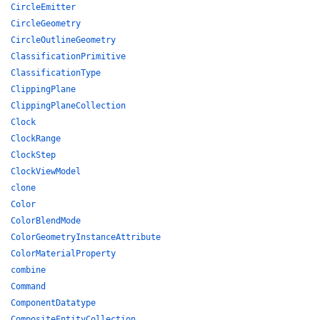
CircleEmitter
CircleGeometry
CircleOutlineGeometry
ClassificationPrimitive
ClassificationType
ClippingPlane
ClippingPlaneCollection
Clock
ClockRange
ClockStep
ClockViewModel
clone
Color
ColorBlendMode
ColorGeometryInstanceAttribute
ColorMaterialProperty
combine
Command
ComponentDatatype
CompositeEntityCollection