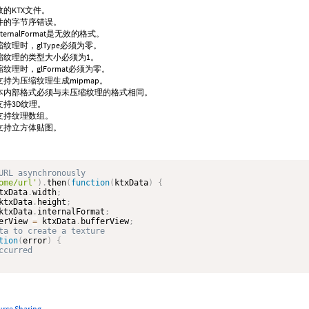
效的KTX文件。
文件的字节序错误。
InternalFormat是无效的格式。
缩纹理时，glType必须为零。
缩纹理的类型大小必须为1。
缩纹理时，glFormat必须为零。
支持为压缩纹理生成mipmap。
基本内部格式必须与未压缩纹理的格式相同。
支持3D纹理。
支持纹理数组。
不支持立方体贴图。
ome/url'
)
.
then
(
function
(
ktxData
)
{
txData
.
width
;
ktxData
.
height
;
ktxData
.
internalFormat
;
erView 
=
 ktxData
.
bufferView
;
tion
(
error
)
{
urce Sharing