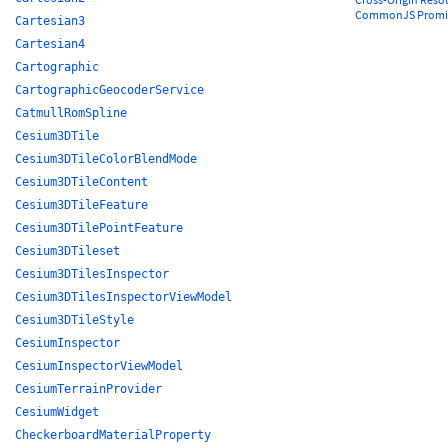
CommonJS Promi
Cartesian3
Cartesian4
Cartographic
CartographicGeocoderService
CatmullRomSpline
Cesium3DTile
Cesium3DTileColorBlendMode
Cesium3DTileContent
Cesium3DTileFeature
Cesium3DTilePointFeature
Cesium3DTileset
Cesium3DTilesInspector
Cesium3DTilesInspectorViewModel
Cesium3DTileStyle
CesiumInspector
CesiumInspectorViewModel
CesiumTerrainProvider
CesiumWidget
CheckerboardMaterialProperty