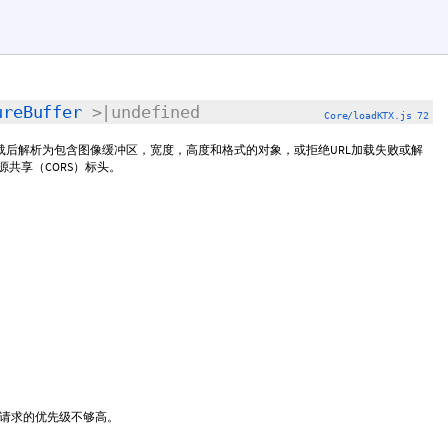
ureBuffer
>|undefined
Core/loadKTX.js 72
加载后解析为包含图像缓冲区，宽度，高度和格式的对象，或拒绝URL加载失败或解
源共享（CORS）标头。
并且请求的优先级不够高。