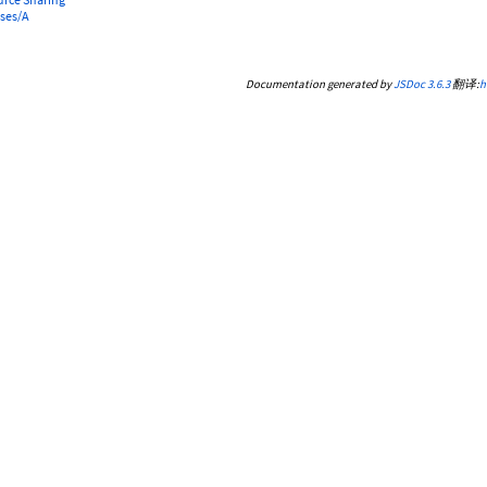
ses/A
Documentation generated by
JSDoc 3.6.3
翻译:
h