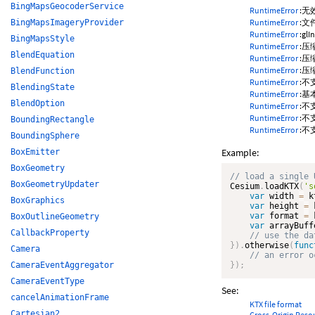
BingMapsGeocoderService
RuntimeError
:无
RuntimeError
:
BingMapsImageryProvider
RuntimeError
:gl
BingMapsStyle
RuntimeError
:压
BlendEquation
RuntimeError
:压
RuntimeError
:压
BlendFunction
RuntimeError
:不
BlendingState
RuntimeError
:
BlendOption
RuntimeError
:不
RuntimeError
:不
BoundingRectangle
RuntimeError
:
BoundingSphere
Example:
BoxEmitter
BoxGeometry
BoxGeometryUpdater
Cesium
.
loadKTX
(
's
var
 width 
=
 k
BoxGraphics
var
 height 
=
 
var
 format 
=
 
BoxOutlineGeometry
var
 arrayBuff
CallbackProperty
}
)
.
otherwise
(
func
Camera
CameraEventAggregator
}
)
;
CameraEventType
See:
cancelAnimationFrame
KTX file format
Cartesian2
Cross-Origin Reso